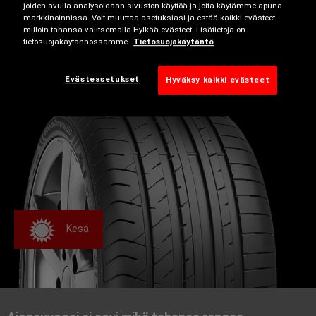
joiden avulla analysoidaan sivuston käyttöä ja joita käytämme apuna
markkinoinnissa. Voit muuttaa asetuksiasi ja estää kaikki evästeet
milloin tahansa valitsemalla Hylkää evästeet. Lisätietoja on
Tekniset ominaisuudet saattavat olla saatavilla vain
tietosuojakäytännössämme.
Tietosuojakäytäntö
tietyissä kokoluokissa. Saat lisätietoja rengashakumme
avulla.
Evästeasetukset
Hyväksy kaikki evästeet
Kesä