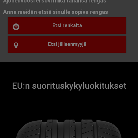
Ajoneuvoosi ei sovi mikä tahansa rengas
Anna meidän etsiä sinulle sopiva rengas
Etsi renkaita
Etsi jälleenmyyjä
EU:n suorituskykyluokitukset