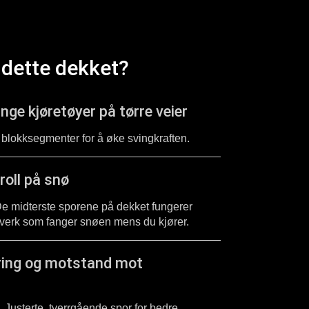
 dette dekket?
unge kjøretøyer på tørre veier
 blokksegmenter for å øke svingkraften.
roll på snø
e midterste sporene på dekket fungerer
tverk som fanger snøen mens du kjører.
ring og motstand mot
 Justerte, tverrgående spor for bedre