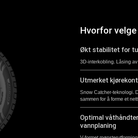
Hvorfor velge
Økt stabilitet for t
3D-interkobling. Låsing av
Utmerket kjørekont
Snow Catcher-teknologi. D
sammen for å forme et net
Optimal våthåndte
vannplaning
V-formet mønsterutforming.