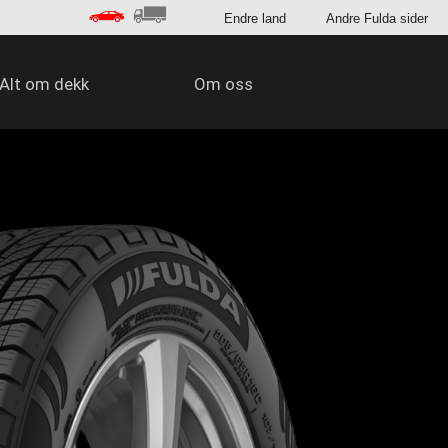
Endre land
Andre Fulda sider
Alt om dekk
Om oss