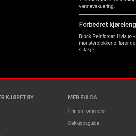
vannevakuering.
Forbedret kjørelen
Block Reinforcer. Hvis to «
mønsterblokkene, fører det 
slitasje.
ER KJØRETØY
MER FULDA
Finn en forhandler
Dekkjøpsguide
y