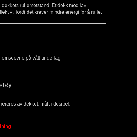
 på dekkets rullemotstand. Et dekk med lav
fektivt, fordi det krever mindre energi for å rulle.
bremseevne på vått underlag.
støy
reres av dekket, målt i desibel.
dning