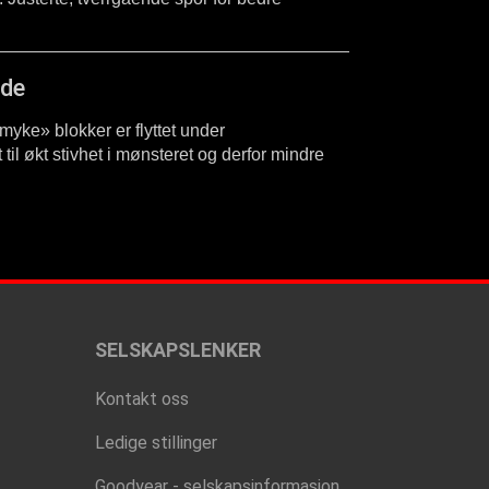
gde
myke» blokker er flyttet under
til økt stivhet i mønsteret og derfor mindre
SELSKAPSLENKER
Kontakt oss
Ledige stillinger
Goodyear - selskapsinformasjon