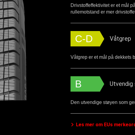
Drivstoffeffektivitet er et mål
rullemotstand er mer drivstoffef
C-D
Våtgrep
Våtgrep er et mål på dekkets 
B
Utvendig 
Den utvendige støyen som gene
Les mer om EUs merkeor