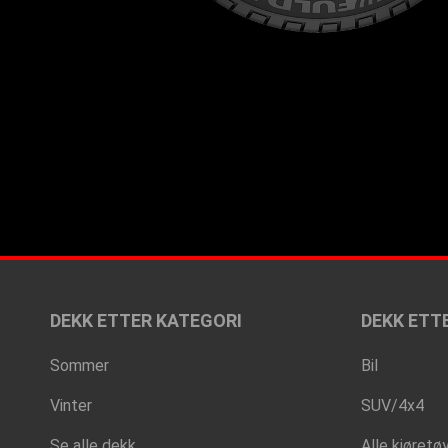
DEKK ETTER KATEGORI
DEKK ETT
Sommer
Bil
Vinter
SUV/4x4
Se alle dekk
Alle kjøretø