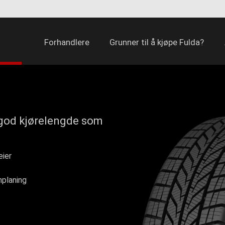
Forhandlere
Grunner til å kjøpe Fulda?
d god kjørelengde som
eier
nplaning