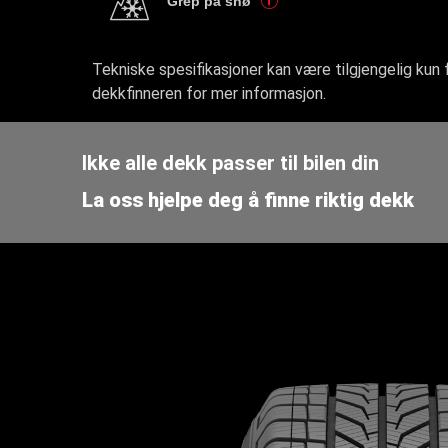
Grep på snø
Tekniske spesifikasjoner kan være tilgjengelig kun 
dekkfinneren for mer informasjon.
Ikke alle dekk passer til bilen din
La oss hjelpe deg å finne riktig dekk