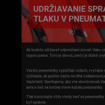
UDRŽIAVANIE SP
TLAKU V PNEUMAT
Ak budete udržiavať odporúčanú úroveň tlaku vz
úsporu paliva. Toto je dôvod, prečo je dobré zvyk
Všetky pneumatiky vypúšťajú vzduch, zvyčajne rýc
rýchlejšie, ak jazdíte často na dlhé vzdialenost
teplotách. Navrhujeme, aby ste skontrolovali tl
auta a tiež na bočnej stene každej pneumatiky.
Tlak kontrolujte vždy vtedy, keď sú pneumatiky 
byť správne.