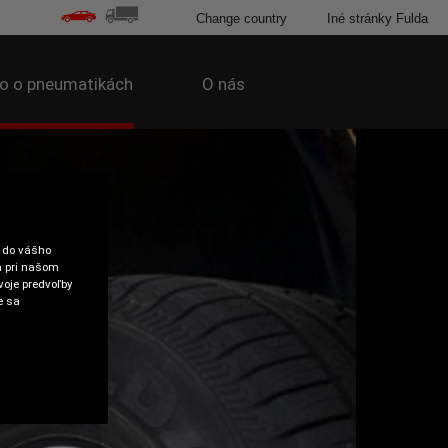
Change country
Iné stránky Fulda
o o pneumatikách
O nás
e do vášho
a pri našom
voje predvoľby
e sa