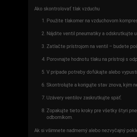
Ako skontrolovať tlak vzduchu
Použite tlakomer na vzduchovom kompresor
Nájdite ventil pneumatiky a odskrutkujte u
Zatlačte prístrojom na ventil – budete poč
Porovnajte hodnotu tlaku na prístroji s o
V prípade potreby dofúkajte alebo vypust
Skontrolujte a korigujte stav znova, kým 
Uzávery ventilov zaskrutkujte späť.
Zopakujte tieto kroky pre všetky štyri pn
odborníkom.
Ak si všimnete nadmerný alebo nezvyčajný pokle