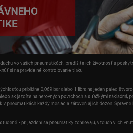
RÁVNEHO
IKE
duchu vo vašich pneumatikách, predĺžite ich životnosť a poskyt
núť si na pravidelné kontrolovanie tlaku.
hlosťou približne 0,069 bar alebo 1 libra na jeden palec štvorco
i,alebo ak jazdíte na nerovných povrchoch a s ťažkými nákladmi, p
ak v pneumatikách každý mesiac a zároveň aj ich dezén. Správne 
studené - pri jazdení sa pneumatiky zohrievajú, vzduch v ich vnú