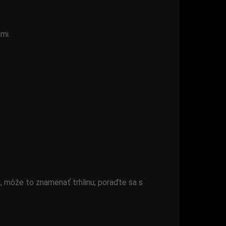
mi.
, môže to znamenať trhlinu; poraďte sa s