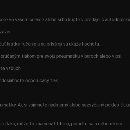
e vo vašom servise alebo si ho kúpte v predajni s autodoplnka
záver.
uť krátke fučanie a na prístroji sa ukáže hodnota.
dporúčaným tlakom pre svoju pneumatiku v baroch alebo v psi.
ite vzduch.
nedosiahnete odporúčaný tlak.
eumatiky. Ak si všimnete nadmerný alebo nezvyčajný pokles tlaku
s tlaku, môže to znamenať trhlinu; poraďte sa s odborníkom.