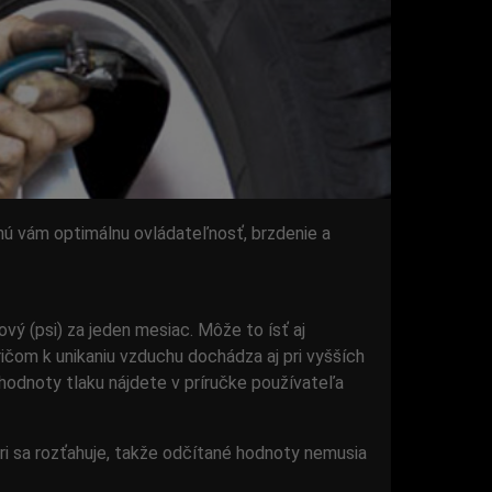
nú vám optimálnu ovládateľnosť, brzdenie a
vý (psi) za jeden mesiac. Môže to ísť aj
ričom k unikaniu vzduchu dochádza aj pri vyšších
hodnoty tlaku nájdete v príručke používateľa
tri sa rozťahuje, takže odčítané hodnoty nemusia