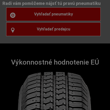
Radi vám pomôžeme nájsť tú pravú pneumatiku
Vyhľadať pneumatiky
Vyhľadať predajcu
Výkonnostné hodnotenie EÚ