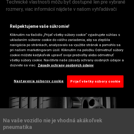
Technické vlastnosti môžu byť dostupné len pre vybrané
rozmery, viac informácií nájdete v našom vyhľadávači
pneumatík.
Rešpektujeme vaše súkromie!
Kliknutím na tlačidlo „Prijať všetky súbory cookie“ vyjadrujete súhlas s
ukladaním súborov cookie do vášho zariadenia, aby sa zlepšila
navigácia po stránkach, analyzovalo sa využitie stránok a pomohlo sa
pri našom marketingovom úsilí. Kliknutím na položku Odmietnuť súbory
cookie môžete kedykoľvek upraviť svoje predvoľby alebo odmietnuť
všetky súbory cookie. Navštívte naše zásady ochrany osobných údajov a
dozviete sa viac.
Zásady ochrany osobných údajov
Nastavenia súborov cookie
Prijať všetky súbory cookie
Letné
Na vaše vozidlo nie je vhodná akákoľvek
pneumatika