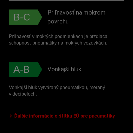
Priľnavosť na mokrom
B-C
povrchu
Priľnavosť v mokrých podmienkach je brzdiaca
schopnosť pneumatiky na mokrých vozovkách.
A-B
Vonkajší hluk
Vonkajší hluk vytváraný pneumatikou, meraný
v decibeloch.
Ďalšie informácie o štítku EÚ pre pneumatiky