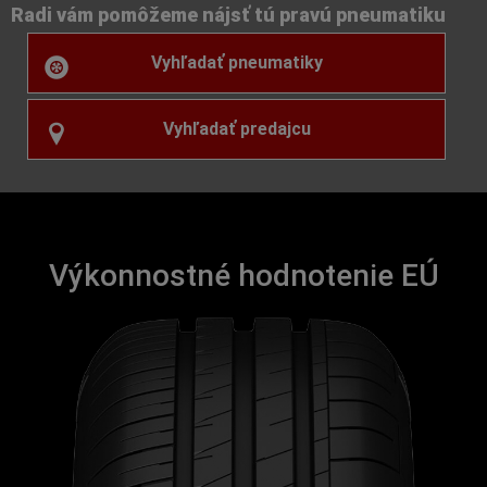
Radi vám pomôžeme nájsť tú pravú pneumatiku
Vyhľadať pneumatiky
Vyhľadať predajcu
Výkonnostné hodnotenie EÚ