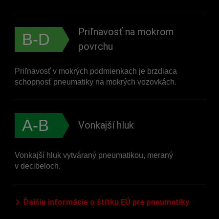
Priľnavosť na mokrom
B-D
povrchu
Priľnavosť v mokrých podmienkach je brzdiaca
schopnosť pneumatiky na mokrých vozovkách.
A-B
Vonkajší hluk
Vonkajší hluk vytváraný pneumatikou, meraný
v decibeloch.
Ďalšie informácie o štítku EÚ pre pneumatiky