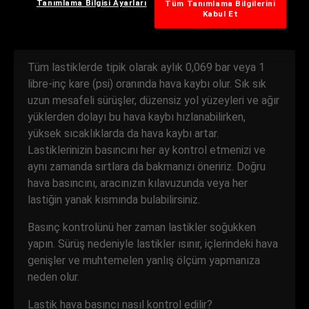
Tanımlama Bilgisi Ayarları
Tüm Tanımlama Bilgilerini
olarak kontrol etmek işte bu nedenle edinilmesi
Kabul Et
gereken iyi bir alışkanlıktır.
Tüm lastiklerde tipik olarak aylık 0,069 bar veya 1
libre-inç kare (psi) oranında hava kaybı olur. Sık sık
uzun mesafeli sürüşler, düzensiz yol yüzeyleri ve ağır
yüklerden dolayı bu hava kaybı hızlanabilirken,
yüksek sıcaklıklarda da hava kaybı artar.
Lastiklerinizin basıncını her ay kontrol etmenizi ve
aynı zamanda sırtlara da bakmanızı öneririz. Doğru
hava basıncını, aracınızın kılavuzunda veya her
lastiğin yanak kısmında bulabilirsiniz.
Basınç kontrolünü her zaman lastikler soğukken
yapın. Sürüş nedeniyle lastikler ısınır, içlerindeki hava
genişler ve muhtemelen yanlış ölçüm yapmanıza
neden olur.
Lastik hava basıncı nasıl kontrol edilir?