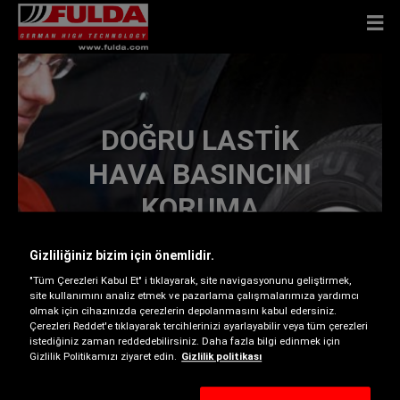
DOĞRU LASTIK
HAVA BASINCINI
KORUMA
Gizliliğiniz bizim için önemlidir.
"Tüm Çerezleri Kabul Et" i tıklayarak, site navigasyonunu geliştirmek,
site kullanımını analiz etmek ve pazarlama çalışmalarımıza yardımcı
olmak için cihazınızda çerezlerin depolanmasını kabul edersiniz.
Lastiklerinizde tavsiye edilen hava basıncını
Çerezleri Reddet'e tıklayarak tercihlerinizi ayarlayabilir veya tüm çerezleri
istediğiniz zaman reddedebilirsiniz. Daha fazla bilgi edinmek için
muhafaza ederek, lastik ömrünü uzatabilir ve
Gizlilik Politikamızı ziyaret edin.
Gizlilik politikası
optimum yol tutuşu, frenleme ve yakıt ekonomisi
elde edebilirsiniz. Lastiklerinizin basıncını düzenli