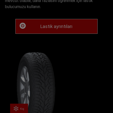
mevcut olabilir, daha fazlasını öğrenmek için lastik
bulucumuzu kullanın.
Lastik ayrıntıları
Kış