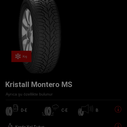
Kış
Kristall Montero MS
Ayrıca şu özellikte bulunur
D-E
C-E
B