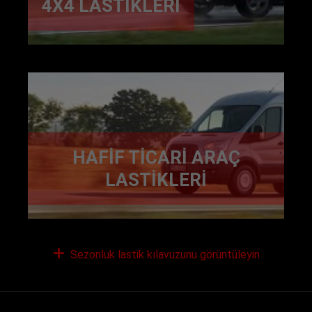
4X4 LASTIKLERI
HAFIF TICARI ARAÇ
LASTIKLERI
Sezonluk lastik kılavuzunu görüntüleyin