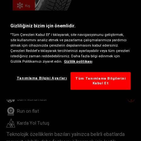
Kış
Gizliliğiniz bizim için önemlidir.
Kristall Control HP2
"Tüm Çerezleri Kabul Et" i tıklayarak, site navigasyonunu geliştirmek,
site kullanımını analiz etmek ve pazarlama çalışmalarımıza yardımcı
olmak için cihazınızda çerezlerin depolanmasını kabul edersiniz.
Zorlu kış koşulları için yeni yüksek
Çerezleri Reddet'e tıklayarak tercihlerinizi ayarlayabilir veya tüm çerezleri
performanslı lastik
istediğiniz zaman reddedebilirsiniz. Daha fazla bilgi edinmek için
Gizlilik Politikamızı ziyaret edin.
Gizlilik politikası
Ayrıca şu özellikte bulunur
Tanımlama Bilgisi Ayarları
Tüm Tanımlama Bilgilerini
B-D
B-D
B
Kabul Et
Jant koruması
Run on flat
Karda Yol Tutuş
Teknolojik özelliklerin bazıları yalnızca belirli ebatlarda