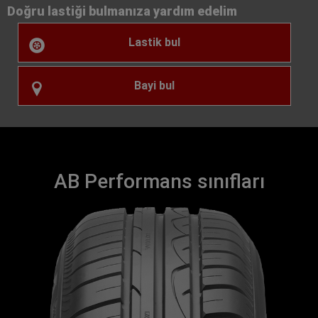
Doğru lastiği bulmanıza yardım edelim
Lastik bul
Bayi bul
AB Performans sınıfları