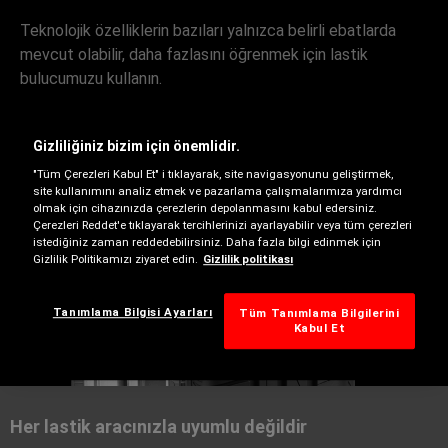
Teknolojik özelliklerin bazıları yalnızca belirli ebatlarda
mevcut olabilir, daha fazlasını öğrenmek için lastik
bulucumuzu kullanın.
Gizliliğiniz bizim için önemlidir.
"Tüm Çerezleri Kabul Et" i tıklayarak, site navigasyonunu geliştirmek,
site kullanımını analiz etmek ve pazarlama çalışmalarımıza yardımcı
olmak için cihazınızda çerezlerin depolanmasını kabul edersiniz.
Çerezleri Reddet'e tıklayarak tercihlerinizi ayarlayabilir veya tüm çerezleri
istediğiniz zaman reddedebilirsiniz. Daha fazla bilgi edinmek için
Gizlilik Politikamızı ziyaret edin.
Gizlilik politikası
Yaz
Tanımlama Bilgisi Ayarları
Tüm Tanımlama Bilgilerini
Kabul Et
Her lastik aracınızla uyumlu değildir