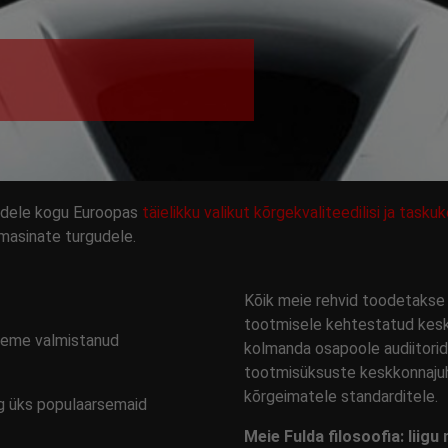
tidele kogu Euroopas
täielikku valikut kõrgekvaliteedilisi ja task
smasinate turgudele.
Kõik meie rehvid toodetakse
tootmisele kehtestatud keskk
leme valmistanud
kolmanda osapoole audiitorid
tootmisüksuste keskkonnaju
kõrgeimatele standarditele.
ng üks populaarsemaid
Meie Fulda filosoofia: liig