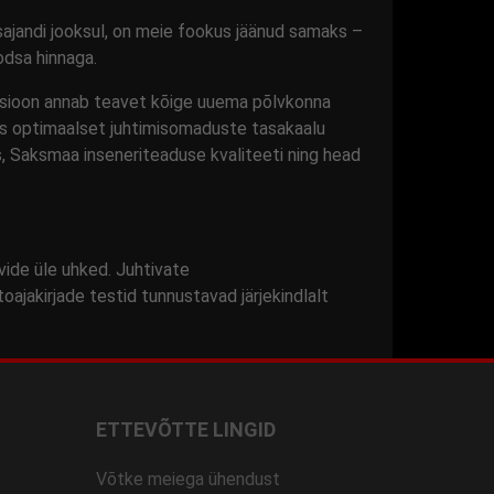
ajandi jooksul, on meie fookus jäänud samaks –
odsa hinnaga.
sioon annab teavet kõige uuema põlvkonna
es optimaalset juhtimisomaduste tasakaalu
s, Saksmaa inseneriteaduse kvaliteeti ning head
de üle uhked. Juhtivate
toajakirjade testid tunnustavad järjekindlalt
ETTEVÕTTE LINGID
Võtke meiega ühendust