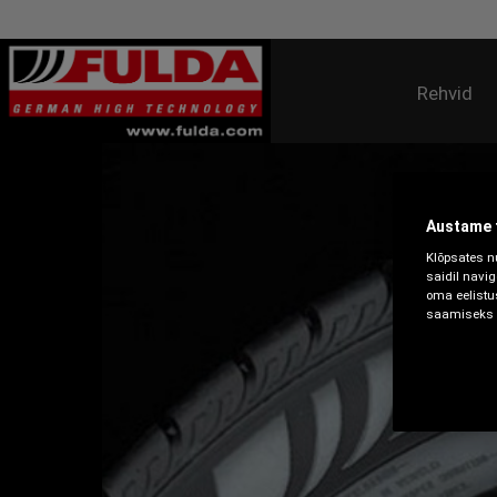
Rehvid
Austame t
Klõpsates n
saidil navi
oma eelistu
saamiseks l