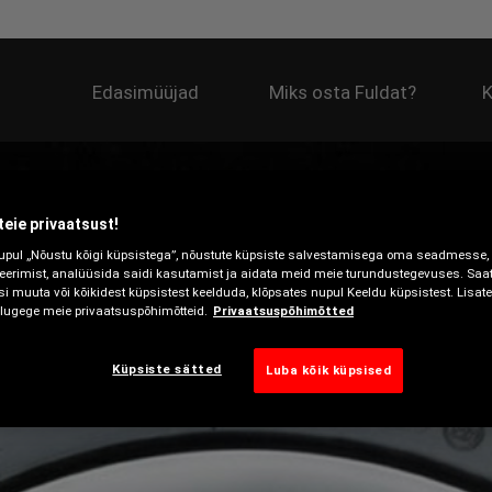
Edasimüüjad
Miks osta Fuldat?
K
eie privaatsust!
upul „Nõustu kõigi küpsistega”, nõustute küpsiste salvestamisega oma seadmesse,
geerimist, analüüsida saidi kasutamist ja aidata meid meie turundustegevuses. Saate
si muuta või kõikidest küpsistest keelduda, klõpsates nupul Keeldu küpsistest. Lisat
ugege meie privaatsuspõhimõtteid.
Privaatsuspõhimõtted
Küpsiste sätted
Luba kõik küpsised