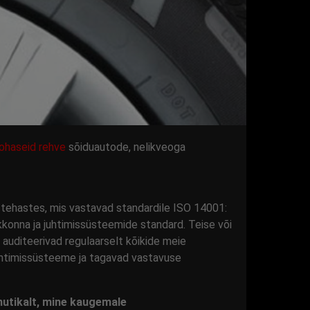
ukohaseid rehve
sõiduautode, nelikveoga
 tehastes, mis vastavad standardile ISO 14001:
onna ja juhtimissüsteemide standard. Teise või
 auditeerivad regulaarselt kõikide meie
htimissüsteeme ja tagavad vastavuse
u nutikalt, mine kaugemale