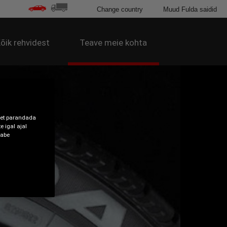
Change country
Muud Fulda saidid
õik rehvidest
Teave meie kohta
 et parandada
 igal ajal
eabe