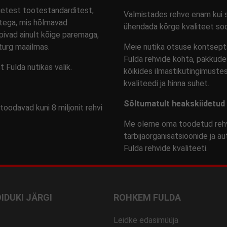
getest tootestandarditest,
Valmistades rehve enam kui s
tega, mis hõlmavad
ühendada kõrge kvaliteet so
epivad ainult kõige paremaga,
turg maailmas.
Meie nutika otsuse kontsept
Fulda rehvide kohta, pakkud
 Fulda nutikas valik.
kõikides ilmastikutingimuste
kvaliteedi ja hinna suhet.
Sõltumatult heakskiidetud
oodavad kuni 8 miljonit rehvi
Me oleme oma toodetud rehvi
tarbijaorganisatsioonide ja au
Fulda rehvide kvaliteeti.
IDUKI JÄRGI
ROHKEM FULDA
Leidke edasimüüja