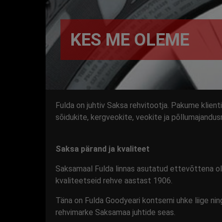
KES ME OLEME
Fulda on juhtiv Saksa rehvitootja. Pakume klien
sõidukite, kergveokite, veokite ja põllumajandu
Saksa pärand ja kvaliteet
Saksamaal Fulda linnas asutatud ettevõttena o
kvaliteetseid rehve aastast 1906.
Täna on Fulda Goodyeari kontserni uhke liige ni
rehvimarke Saksamaa juhtide seas.