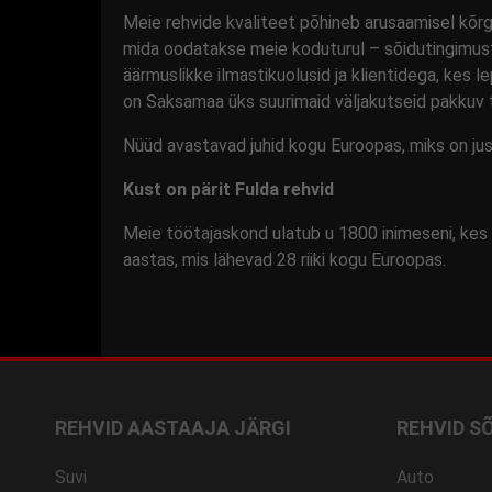
Meie rehvide kvaliteet põhineb arusaamisel kõr
mida oodatakse meie koduturul – sõidutingimus
äärmuslikke ilmastikuolusid ja klientidega, kes l
on Saksamaa üks suurimaid väljakutseid pakkuv 
Nüüd avastavad juhid kogu Euroopas, miks on just
Kust on pärit Fulda rehvid
Meie töötajaskond ulatub u 1800 inimeseni, kes t
aastas, mis lähevad 28 riiki kogu Euroopas.
REHVID AASTAAJA JÄRGI
REHVID SÕ
Suvi
Auto