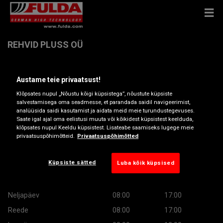
REHVID PLUSS OÜ
Lao 10-2 , 80042 PÄRNU
Austame teie privaatsust!
Klõpsates nupul „Nõustu kõigi küpsistega”, nõustute küpsiste
Hangi juhised
salvestamisega oma seadmesse, et parandada saidil navigeerimist,
analüüsida saidi kasutamist ja aidata meid meie turundustegevuses.
Saate igal ajal oma eelistusi muuta või kõikidest küpsistest keelduda,
klõpsates nupul Keeldu küpsistest. Lisateabe saamiseks lugege meie
Lahtiolekuajad
privaatsuspõhimõtteid.
Privaatsuspõhimõtted
Montag
08:00
17:00
Küpsiste sätted
Luba kõik küpsised
Teisipäev
08:00
17:00
Kolmapäev
08:00
17:00
Neljapäev
08:00
17:00
Reede
08:00
17:00