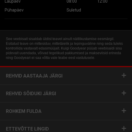
Laupäev
08:00
12:00
Pühapäev
Suletud
See veebisait sisaldab üldist teavet ainult näitlikustamise eesmärgil.
Esitatud teave on mittesiduv, mittetäielik ja lepinguväline ning seda tuleks
kontrollida vastavalt edasimüüjalt. Kuigi Goodyear püüab veebisaidi sisu
pidevalt uuendada, võivad tegelikud pakkumised ja makseviisid erineda
ning Goodyeari ei saa võtta vale teabe eest vastutusele.
REHVID AASTAAJA JÄRGI
REHVID SÕIDUKI JÄRGI
ROHKEM FULDA
ETTEVÕTTE LINGID