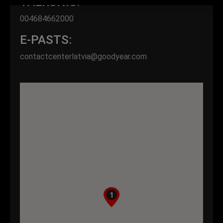
TĀLRUNIS:
004684662000
E-PASTS:
contactcenterlatvia@goodyear.com
1