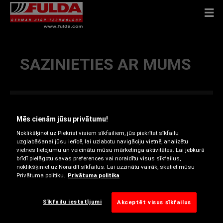
SAZINIETIES AR MUMS
GOODYEAR BALTIC OÜ
Mēs cienām jūsu privātumu!
Noklikšķinot uz Piekrist visiem sīkfailiem, jūs piekrītat sīkfailu
uzglabāšanai jūsu ierīcē, lai uzlabotu navigāciju vietnē, analizētu
vietnes lietojumu un veicinātu mūsu mārketinga aktivitātes. Lai jebkurā
brīdī pielāgotu savas preferences vai noraidītu visus sīkfailus,
ADRESE:
noklikšķiniet uz Noraidīt sīkfailus. Lai uzzinātu vairāk, skatiet mūsu
Privātuma politiku.
Privātuma politika
Järvevana tee 9
11314 Tallinn
Sīkfailu iestatījumi
Akceptēt visus sīkfailus