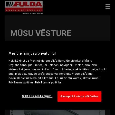
MŪSU VĒSTURE
Mēs cienām jūsu privātumu!
1900
1910
1920
1930
1940
1950
1960
1970
1980
1990
2000
Noklikšķinot uz Piekrist visiem sīkfailiem, jūs piekrītat sīkfailu
uzglabāšanai jūsu ierīcē, lai uzlabotu navigāciju vietnē, analizētu
vietnes lietojumu un veicinātu mūsu mārketinga aktivitātes. Lai jebkurā
brīdī pielāgotu savas preferences vai noraidītu visus sīkfailus,
2010
noklikšķiniet uz Noraidīt sīkfailus. Lai uzzinātu vairāk, skatiet mūsu
Privātuma politiku.
Privātuma politika
Sīkfailu iestatījumi
Akceptēt visus sīkfailus