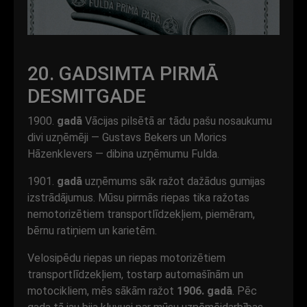
20. GADSIMTA PIRMĀ
DESMITGADE
1900.
gadā
Vācijas pilsētā ar tādu pašu nosaukumu
divi uzņēmēji — Gustavs Bekers un Morics
Hāzenklevers — dibina uzņēmumu Fulda.
1901.
gadā
uzņēmums sāk ražot dažādus gumijas
izstrādājumus. Mūsu pirmās riepas tika ražotas
nemotorizētiem transportlīdzekļiem, piemēram,
bērnu ratiņiem un karietēm.
Velosipēdu riepas un riepas motorizētiem
transportlīdzekļiem, tostarp automašīnām un
motocikliem, mēs sākām ražot
1906. gadā
. Pēc