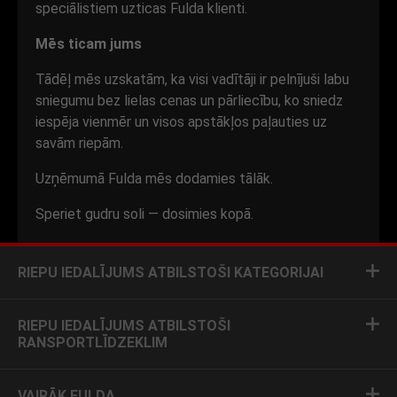
speciālistiem uzticas Fulda klienti.
Mēs ticam jums
Tādēļ mēs uzskatām, ka visi vadītāji ir pelnījuši labu
sniegumu bez lielas cenas un pārliecību, ko sniedz
iespēja vienmēr un visos apstākļos paļauties uz
savām riepām.
Uzņēmumā Fulda mēs dodamies tālāk.
Speriet gudru soli — dosimies kopā.
RIEPU IEDALĪJUMS ATBILSTOŠI KATEGORIJAI
RIEPU IEDALĪJUMS ATBILSTOŠI
RANSPORTLĪDZEKLIM
VAIRĀK FULDA