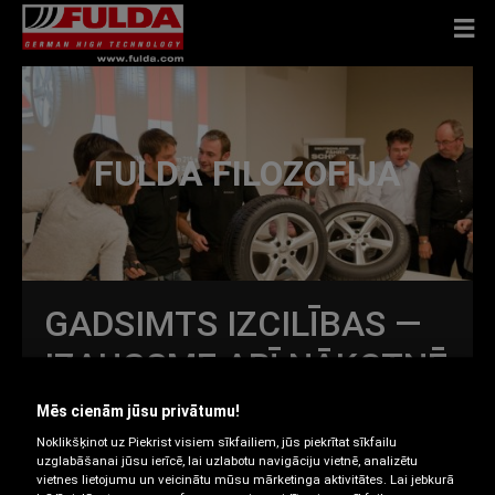
FULDA FILOZOFIJA
GADSIMTS IZCILĪBAS —
IZAUGSME ARĪ NĀKOTNĒ
Uzņēmumā Fulda riepas tiek ražotas jau vairāk nekā
Mēs cienām jūsu privātumu!
100 gadus, kuru gaitā esam kļuvuši par vienu no
Noklikšķinot uz Piekrist visiem sīkfailiem, jūs piekrītat sīkfailu
populārākajiem zīmoliem Vācijas tirgū.
uzglabāšanai jūsu ierīcē, lai uzlabotu navigāciju vietnē, analizētu
vietnes lietojumu un veicinātu mūsu mārketinga aktivitātes. Lai jebkurā