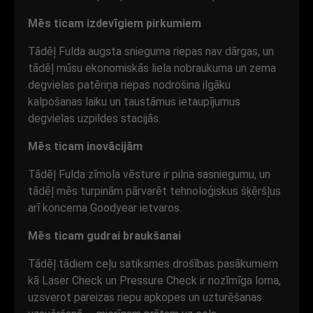
Mēs ticam izdevīgiem pirkumiem
Tādēļ Fulda augsta snieguma riepas nav dārgas, un
tādēļ mūsu ekonomiskās liela nobraukuma un zema
degvielas patēriņa riepas nodrošina ilgāku
kalpošanas laiku un taustāmus ietaupījumus
degvielas uzpildes stacijās.
Mēs ticam inovācijām
Tādēļ Fulda zīmola vēsture ir pilna sasniegumu, un
tādēļ mēs turpinām pārvarēt tehnoloģiskus šķēršļus
arī koncerna Goodyear ietvaros.
Mēs ticam gudrai braukšanai
Tādēļ tādiem ceļu satiksmes drošības pasākumiem
kā Laser Check un Pressure Check ir nozīmīga loma,
uzsverot pareizas riepu apkopes un uzturēšanas