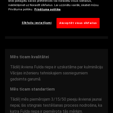
brīdī pielāgotu savas preferences vai noraidītu visus sīkfailus,
Šodien esam koncerna Goodyear daļa, un mūsu
noklikšķiniet uz Noraidīt sīkfailus. Lai uzzinātu vairāk, skatiet mūsu
kvalitatīvo un ekonomisko riepu reputācija sasniedz
Privātuma politiku.
Privātuma politika
arvien vairāk vadītāju.
Sīkfailu iestatījumi
Akceptēt visus sīkfailus
Šie panākumi pamatojas uz uzņēmuma ētosu —
klients ikreiz ir pirmajā vietā.
Mēs ticam kvalitātei
Tādēļ ikviena Fulda riepa ir uzskatāma par kulmināciju
Vācijas inženieru tehniskajiem sasniegumiem
gadsimta garumā.
Mēs ticam standartiem
Tādēļ mēs piemērojam 3/15/50 pieeju ikvienai jaunai
riepai; šis stingrais testēšanas process nodrošina, ka
katra Fulda riepa ir piemērota tās mērķim.