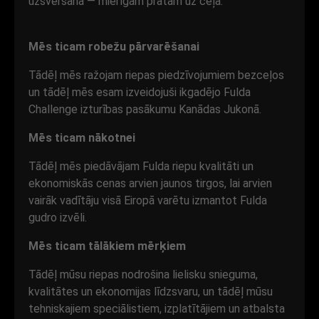
uzsvēršanā — mierīgam prātam uz ceļa.
Mēs ticam robežu pārvarēšanai
Tādēļ mēs ražojam riepas piedzīvojumiem bezceļos
un tādēļ mēs esam izveidojuši ikgadējo Fulda
Challenge izturības pasākumu Kanādas Jukonā.
Mēs ticam nākotnei
Tādēļ mēs piedāvājam Fulda riepu kvalitāti un
ekonomiskās cenas arvien jaunos tirgos, lai arvien
vairāk vadītāju visā Eiropā varētu izmantot Fulda
gudro izvēli.
Mēs ticam tālākiem mērķiem
Tādēļ mūsu riepas nodrošina lielisku snieguma,
kvalitātes un ekonomijas līdzsvaru, un tādēļ mūsu
tehniskajiem speciālistiem, izplatītājiem un atbalsta