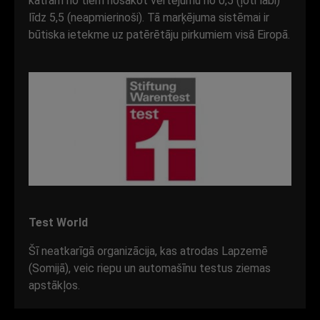
katram no tiem nosakot vērtējumu no 0,5 (ļoti labi)
līdz 5,5 (neapmierinoši). Tā marķējuma sistēmai ir
būtiska ietekme uz patērētāju pirkumiem visā Eiropā.
Test World
Šī neatkarīgā organizācija, kas atrodas Lapzemē
(Somijā), veic riepu un automašīnu testus ziemas
apstākļos.