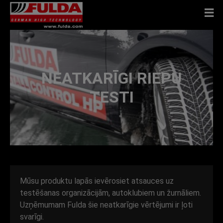
NEATKARĪGI RIEPU
TESTI
Mūsu produktu lapās ievērosiet atsauces uz
testēšanas organizācijām, autoklubiem un žurnāliem.
Uzņēmumam Fulda šie neatkarīgie vērtējumi ir ļoti
svarīgi.