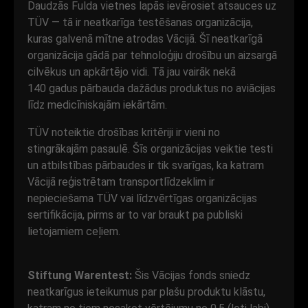
Daudzās Fulda vietnes lapās ievērosiet atsauces uz
TÜV — tā ir neatkarīga testēšanas organizācija,
kuras galvenā mītne atrodas Vācijā. Šī neatkarīgā
organizācija gādā par tehnoloģiju drošību un aizsargā
cilvēkus un apkārtējo vidi. Tā jau vairāk nekā
140 gadus pārbauda dažādus produktus no aviācijas
līdz medicīniskajām iekārtām.
TÜV noteiktie drošības kritēriji ir vieni no
stingrākajām pasaulē. Šīs organizācijas veiktie testi
un atbilstības pārbaudes ir tik svarīgas, ka katram
Vācijā reģistrētam transportlīdzeklim ir
nepieciešama TÜV vai līdzvērtīgas organizācijas
sertifikācija, pirms ar to var braukt pa publiski
lietojamiem ceļiem.
Stiftung Warentest:
Šis Vācijas fonds sniedz
neatkarīgus ieteikumus par plašu produktu klāstu,