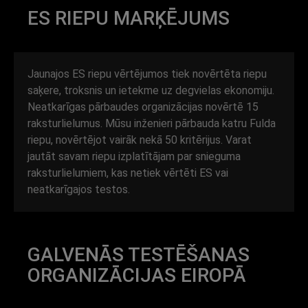
ES RIEPU MARĶĒJUMS
Jaunajos ES riepu vērtējumos tiek novērtēta riepu
saķere, troksnis un ietekme uz degvielas ekonomiju.
Neatkarīgas pārbaudes organizācijas novērtē 15
raksturlielumus. Mūsu inženieri pārbauda katru Fulda
riepu, novērtējot vairāk nekā 50 kritērijus. Varat
jautāt savam riepu izplatītājam par snieguma
raksturlielumiem, kas netiek vērtēti ES vai
neatkarīgajos testos.
GALVENĀS TESTĒŠANAS
ORGANIZĀCIJAS EIROPĀ