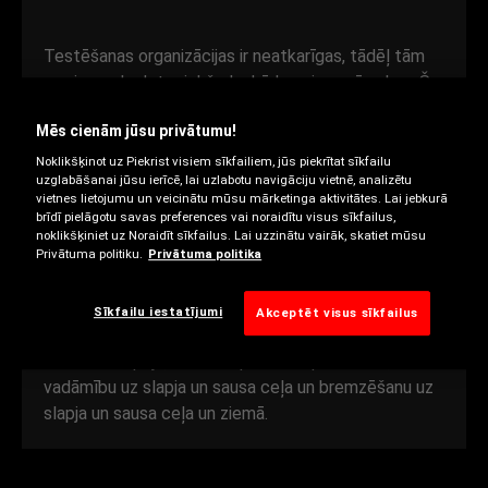
Testēšanas organizācijas ir neatkarīgas, tādēļ tām
nav iemeslu dot priekšroku kādam riepu zīmolam. Šo
stingro testu rezultāti precīzi atspoguļo riepu
Mēs cienām jūsu privātumu!
sniegumu, ar kādu varat rēķināties. Tie var palīdzēt
izvēlēties riepas, kas atbilst jūsu cenu diapazonam
Noklikšķinot uz Piekrist visiem sīkfailiem, jūs piekrītat sīkfailu
uzglabāšanai jūsu ierīcē, lai uzlabotu navigāciju vietnē, analizētu
un braukšanas vajadzībām.
vietnes lietojumu un veicinātu mūsu mārketinga aktivitātes. Lai jebkurā
brīdī pielāgotu savas preferences vai noraidītu visus sīkfailus,
noklikšķiniet uz Noraidīt sīkfailus. Lai uzzinātu vairāk, skatiet mūsu
Testēšanas speciālisti salīdzina riepu sniegumu kādā
Privātuma politiku.
Privātuma politika
noteiktā snieguma kategorijā un cenu diapazonā. Viņi
izvēlas aptuveni 15 dažādas raksturīpašības un katru
Sīkfailu iestatījumi
Akceptēt visus sīkfailus
no tām novērtē dažādos apstākļos. Parasti viņi
testē vilktspēju, noturību pret akvaplanēšanu,
vadāmību uz slapja un sausa ceļa un bremzēšanu uz
slapja un sausa ceļa un ziemā.