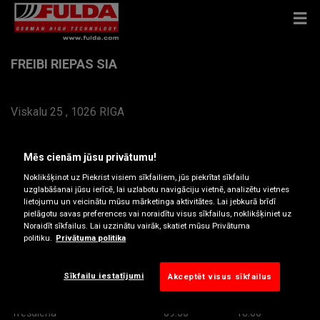
FREIBI RIEPAS SIA
Viskalu 25 , 1026 RIGA
Saņemt norādes
Mēs cienām jūsu privātumu!
Noklikšķinot uz Piekrist visiem sīkfailiem, jūs piekrītat sīkfailu
Skatīt tālruņa numuru
uzglabāšanai jūsu ierīcē, lai uzlabotu navigāciju vietnē, analizētu vietnes
lietojumu un veicinātu mūsu mārketinga aktivitātes. Lai jebkurā brīdī
pielāgotu savas preferences vai noraidītu visus sīkfailus, noklikšķiniet uz
Izplatītāja vietne
Noraidīt sīkfailus. Lai uzzinātu vairāk, skatiet mūsu Privātuma
politiku.
Privātuma politika
Darba laiki
Montag
09:00
18:00
Sīkfailu iestatījumi
Akceptēt visus sīkfailus
Otrdiena
09:00
18:00
Trešdiena
09:00
18:00