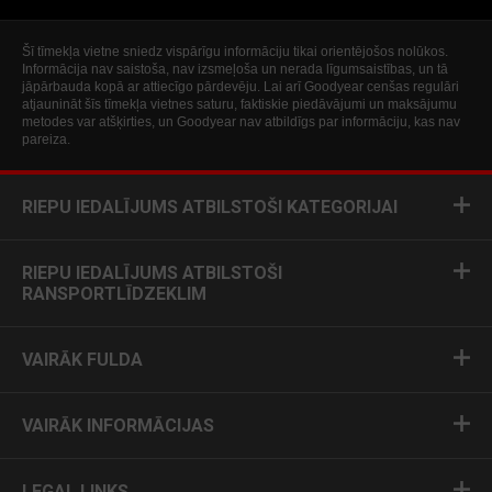
Šī tīmekļa vietne sniedz vispārīgu informāciju tikai orientējošos nolūkos.
Informācija nav saistoša, nav izsmeļoša un nerada līgumsaistības, un tā
jāpārbauda kopā ar attiecīgo pārdevēju. Lai arī Goodyear cenšas regulāri
atjaunināt šīs tīmekļa vietnes saturu, faktiskie piedāvājumi un maksājumu
metodes var atšķirties, un Goodyear nav atbildīgs par informāciju, kas nav
pareiza.
RIEPU IEDALĪJUMS ATBILSTOŠI KATEGORIJAI
RIEPU IEDALĪJUMS ATBILSTOŠI
RANSPORTLĪDZEKLIM
VAIRĀK FULDA
VAIRĀK INFORMĀCIJAS
LEGAL LINKS