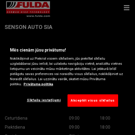
SENSON AUTO SIA
Starta Iela 5F , 1026 RĪGA
Mēs cienām jūsu privātumu!
Noklikšķinot uz Piekrist visiem sīkfailiem, jūs piekrītat sīkfailu
Saņemt norādes
uzglabāšanai jūsu ierīcē, lai uzlabotu navigāciju vietnē, analizētu vietnes
lietojumu un veicinātu mūsu mārketinga aktivitātes. Lai jebkurā brīdī
pielāgotu savas preferences vai noraidītu visus sīkfailus, noklikšķiniet uz
Noraidīt sīkfailus. Lai uzzinātu vairāk, skatiet mūsu Privātuma
Darba laiki
politiku.
Privātuma politika
Montag
09:00
18:00
Otrdiena
09:00
18:00
Sīkfailu iestatījumi
Akceptēt visus sīkfailus
Trešdiena
09:00
18:00
Ceturtdiena
09:00
18:00
Piektdiena
09:00
18:00