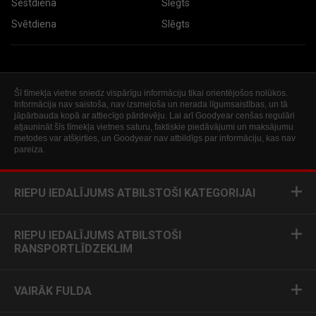
Sestdiena
Slēgts
Svētdiena
Slēgts
Šī tīmekļa vietne sniedz vispārīgu informāciju tikai orientējošos nolūkos.
Informācija nav saistoša, nav izsmeļoša un nerada līgumsaistības, un tā
jāpārbauda kopā ar attiecīgo pārdevēju. Lai arī Goodyear cenšas regulāri
atjaunināt šīs tīmekļa vietnes saturu, faktiskie piedāvājumi un maksājumu
metodes var atšķirties, un Goodyear nav atbildīgs par informāciju, kas nav
pareiza.
RIEPU IEDALĪJUMS ATBILSTOŠI KATEGORIJAI
RIEPU IEDALĪJUMS ATBILSTOŠI
RANSPORTLĪDZEKLIM
VAIRĀK FULDA