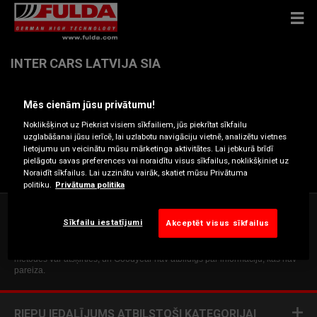
INTER CARS LATVIJA SIA
Mēs cienām jūsu privātumu!
Dzirnieku , 2167 MĀRUPE
Noklikšķinot uz Piekrist visiem sīkfailiem, jūs piekrītat sīkfailu
uzglabāšanai jūsu ierīcē, lai uzlabotu navigāciju vietnē, analizētu vietnes
Saņemt norādes
lietojumu un veicinātu mūsu mārketinga aktivitātes. Lai jebkurā brīdī
pielāgotu savas preferences vai noraidītu visus sīkfailus, noklikšķiniet uz
Noraidīt sīkfailus. Lai uzzinātu vairāk, skatiet mūsu Privātuma
politiku.
Privātuma politika
Šī tīmekļa vietne sniedz vispārīgu informāciju tikai orientējošos nolūkos.
Sīkfailu iestatījumi
Akceptēt visus sīkfailus
Informācija nav saistoša, nav izsmeļoša un nerada līgumsaistības, un tā
jāpārbauda kopā ar attiecīgo pārdevēju. Lai arī Goodyear cenšas regulāri
atjaunināt šīs tīmekļa vietnes saturu, faktiskie piedāvājumi un maksājumu
metodes var atšķirties, un Goodyear nav atbildīgs par informāciju, kas nav
pareiza.
RIEPU IEDALĪJUMS ATBILSTOŠI KATEGORIJAI