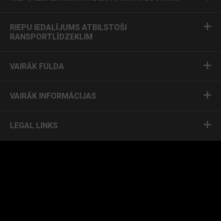
RIEPU IEDALĪJUMS ATBILSTOŠI
RANSPORTLĪDZEKLIM
VAIRĀK FULDA
VAIRĀK INFORMĀCIJAS
LEGAL LINKS