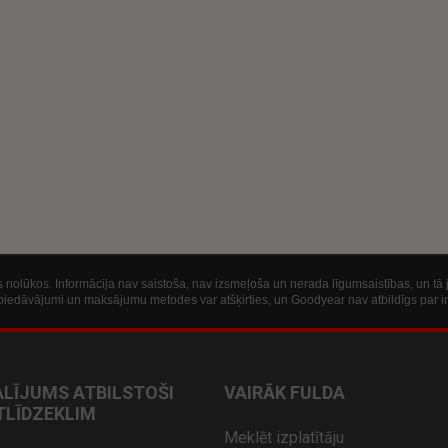
šos nolūkos. Informācija nav saistoša, nav izsmeļoša un nerada līgumsaistības, un t
ie piedāvājumi un maksājumu metodes var atšķirties, un Goodyear nav atbildīgs par i
ALĪJUMS ATBILSTOŠI
VAIRĀK FULDA
LĪDZEKLIM
Meklēt izplatītāju