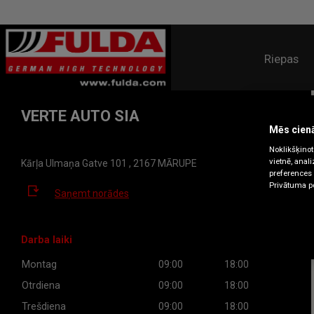
Riepas
VERTE AUTO SIA
Mēs cien
Noklikšķinot 
vietnē, anal
Kārļa Ulmaņa Gatve 101 , 2167 MĀRUPE
preferences v
Privātuma po
Saņemt norādes
Darba laiki
Montag
09:00
18:00
Otrdiena
09:00
18:00
Trešdiena
09:00
18:00