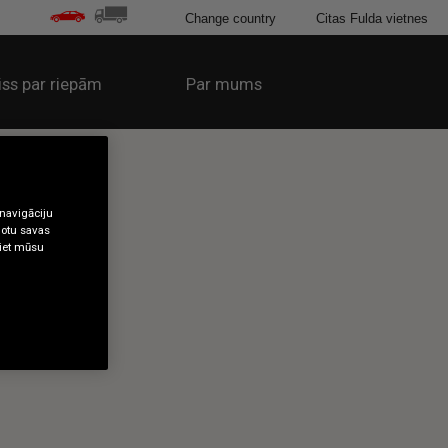
Change country
Citas Fulda vietnes
iss par riepām
Par mums
 navigāciju
gotu savas
tiet mūsu