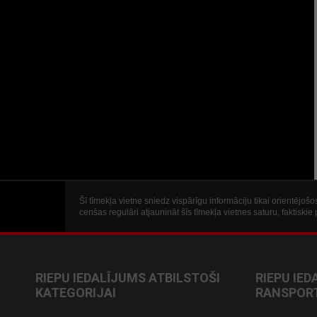
Šī tīmekļa vietne sniedz vispārīgu informāciju tikai orientējo
cenšas regulāri atjaunināt šīs tīmekļa vietnes saturu, faktisk
RIEPU IEDALĪJUMS ATBILSTOŠI
RIEPU IED
KATEGORIJAI
RANSPORT