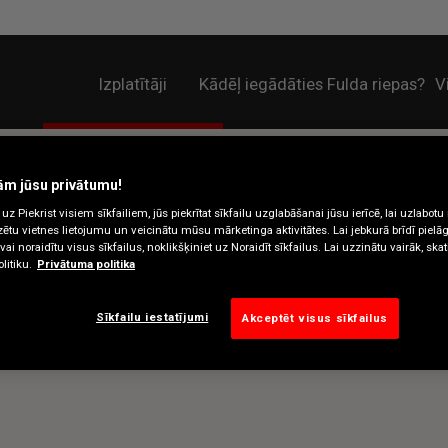
Izplatītāji
Kādēļ iegādāties Fulda riepas?
V
ām jūsu privātumu!
uz Piekrist visiem sīkfailiem, jūs piekrītat sīkfailu uzglabāšanai jūsu ierīcē, lai uzlabotu
izētu vietnes lietojumu un veicinātu mūsu mārketinga aktivitātes. Lai jebkurā brīdī pielā
ai noraidītu visus sīkfailus, noklikšķiniet uz Noraidīt sīkfailus. Lai uzzinātu vairāk, ska
litiku.
Privātuma politika
Sīkfailu iestatījumi
Akceptēt visus sīkfailus