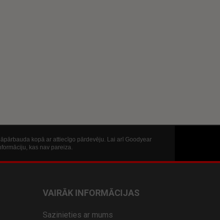
ā jāpārbauda kopā ar attiecīgo pārdevēju. Lai arī Goodyear
nformāciju, kas nav pareiza.
VAIRĀK INFORMĀCIJAS
Sazinieties ar mums