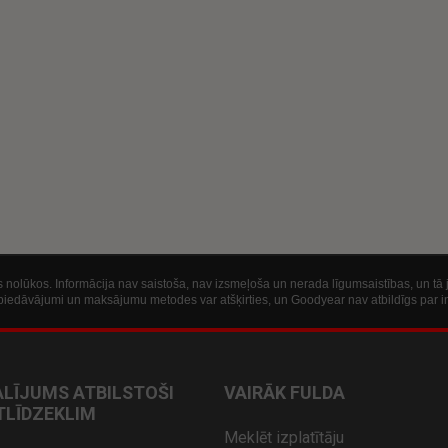
šos nolūkos. Informācija nav saistoša, nav izsmeļoša un nerada līgumsaistības, un t
ie piedāvājumi un maksājumu metodes var atšķirties, un Goodyear nav atbildīgs par i
ALĪJUMS ATBILSTOŠI
VAIRĀK FULDA
LĪDZEKLIM
Meklēt izplatītāju