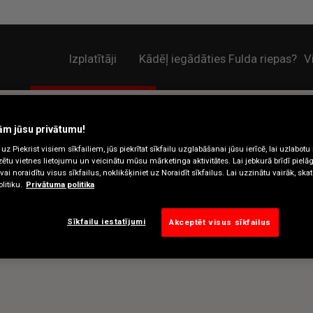
Izplatītāji
Kādēļ iegādāties Fulda riepas?
V
ām jūsu privātumu!
uz Piekrist visiem sīkfailiem, jūs piekrītat sīkfailu uzglabāšanai jūsu ierīcē, lai uzlabotu
izētu vietnes lietojumu un veicinātu mūsu mārketinga aktivitātes. Lai jebkurā brīdī pielā
ai noraidītu visus sīkfailus, noklikšķiniet uz Noraidīt sīkfailus. Lai uzzinātu vairāk, ska
litiku.
Privātuma politika
Sīkfailu iestatījumi
Akceptēt visus sīkfailus