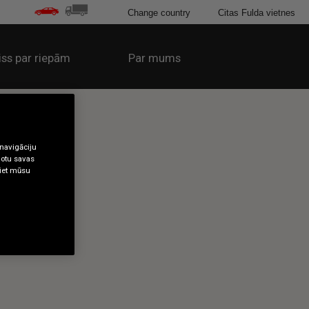
Change country
Citas Fulda vietnes
iss par riepām
Par mums
 navigāciju
gotu savas
tiet mūsu