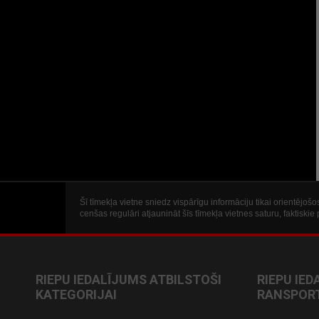
Šī tīmekļa vietne sniedz vispārīgu informāciju tikai orientējo
cenšas regulāri atjaunināt šīs tīmekļa vietnes saturu, faktisk
RIEPU IEDALĪJUMS ATBILSTOŠI
RIEPU IED
KATEGORIJAI
RANSPORT