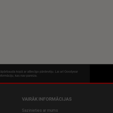
ā jāpārbauda kopā ar attiecīgo pārdevēju. Lai arī Goodyear
nformāciju, kas nav pareiza.
VAIRĀK INFORMĀCIJAS
Sazinieties ar mums