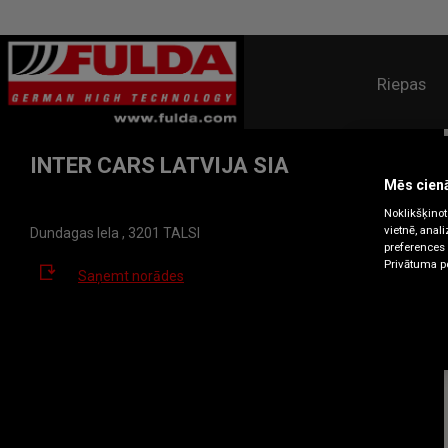
Riepas
INTER CARS LATVIJA SIA
Mēs cien
Noklikšķinot 
vietnē, anal
Dundagas Iela , 3201 TALSI
preferences v
Privātuma po
Saņemt norādes