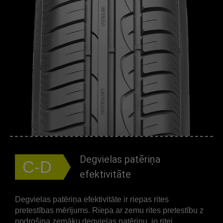
Degvielas patēriņa
C-D
efektivitāte
Degvielas patēriņa efektivitāte ir riepas rites
pretestības mērījums. Riepa ar zemu rites pretestību z
nodrošina zemāku degvielas patēriņu, jo ritei