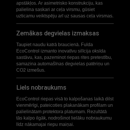
apstākļos. Ar asimetrisko konstrukciju, kas
palielina saskari ar ceļa virsmu, gūsiet
uzticamu veiktspēju arī uz sausas ceļa virsmas.
Zemākas degvielas izmaksas
Taupiet naudu katrā braucienā. Fulda
EcoControl izmanto inovatīvu silīcija oksīda
sastāvu, kas, pazeminot riepas rites pretestību,
samazina automašīnas degvielas patēriņu un
CO2 izmešus.
Liels nobraukums
EcoControl riepas visā to kalpošanas laikā dilst
vienmērīgi, pateicoties plakanākam profilam un
palielinātam protektora platumam. Rezultātā
tās kalpo ilgāk, nodrošinot lielāku nobraukumu
līdz nākamajai riepu maiņai.