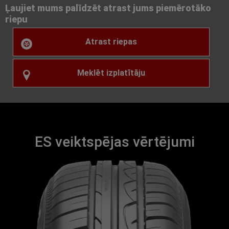
Ļaujiet mums palīdzēt atrast jums piemērotāko
riepu
Atrast riepas
Meklēt izplatītāju
ES veiktspējas vērtējumi