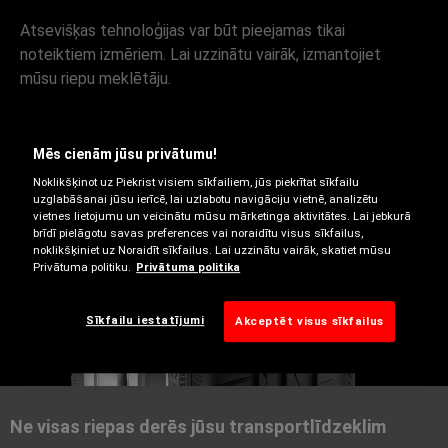
Atsevišķas tehnoloģijas var būt pieejamas tikai
noteiktiem izmēriem. Lai uzzinātu vairāk, izmantojiet
mūsu riepu meklētāju.
Mēs cienām jūsu privātumu!
Noklikšķinot uz Piekrist visiem sīkfailiem, jūs piekrītat sīkfailu
uzglabāšanai jūsu ierīcē, lai uzlabotu navigāciju vietnē, analizētu
vietnes lietojumu un veicinātu mūsu mārketinga aktivitātes. Lai jebkurā
brīdī pielāgotu savas preferences vai noraidītu visus sīkfailus,
noklikšķiniet uz Noraidīt sīkfailus. Lai uzzinātu vairāk, skatiet mūsu
Privātuma politiku.
Privātuma politika
Vasaras
Sīkfailu iestatījumi
Akceptēt visus sīkfailus
Ne visas riepas derēs jūsu transportlīdzeklim