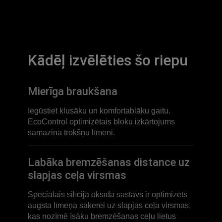
Kādēļ izvēlēties šo riepu
Mierīga braukšana
Iegūstiet klusāku un komfortablāku gaitu.
EcoControl optimizētais bloku izkārtojums
samazina trokšņu līmeni.
Labāka bremzēšanas distance uz
slapjas ceļa virsmas
Speciālais silīcija oksīda sastāvs ir optimizēts
augsta līmeņa saķerei uz slapjas ceļa virsmas,
kas nozīmē īsāku bremzēšanas ceļu lietus